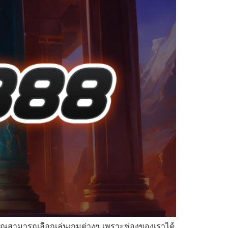
คุณสามารถเลือกเล่นเกมต่างๆ เพราะช่องของเราได้