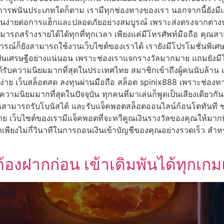
ารพนันประเภทใดก็ตาม เรามีทุกช่องทางของเรา นอกจากนี้ยังมีเก
นง่ายต่อการแฮ็กและปลอดภัยอย่างสมบูรณ์ เพราะส่งตรงจากต่างปร
รถสร้างรายได้ได้ทุกที่ทุกเวลา เพียงแค่มีโทรศัพท์มือถือ คุณสา
บการณ์ก็ยังสามารถใช้งานเว็บไซต์ของเราได้ เรายังมีโปรโมชั่นพิเศษ
เป็นเศรษฐีอย่างแน่นอน เพราะช่องเราแจกรางวัลมากมาย แถมยังมี
ด้รับความนิยมมากที่สุดในประเทศไทย สมาชิกเข้าถึงผู้คนนับล้าน แ
่าย เว็บสล็อตสด ลงทุนผ่านมือถือ สล็อต spinix888 เพราะช่องทางข
บความนิยมมากที่สุดในปัจจุบัน ทุกคนที่มาเล่นก็พูดเป็นเสียงเดียวกั
ว คุณสามารถรับโบนัสได้ และรับแจ็คพอตสล็อตออนไลน์ก้อนโตทันที 
ง่าย เว็บไซต์ของเรามีแจ็คพอตที่จะทวีคูณเงินรางวัลของคุณให้ม
าเพียงไม่กี่วินาทีในการถอนเงินเข้าบัญชีของคุณอย่างรวดเร็ว สำ
ต้องฝากก่อน เข้าเดิมพันได้ทุกเก